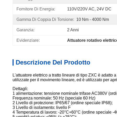
Fornitore Di Energia:
110V/220V AC, 24V DC
Gamma Di Coppia Di Torsione:
10 Nm - 4000 Nm
Garanzia:
2 Anni
Evidenziare:
Attuatore rotativo elettri
Descrizione Del Prodotto
L'attuatore elettrico a tratto lineare di tipo ZXC è adatto a
utilizzate per il movimento lineare, ed è utilizzato per apr
Dettagli:
1 alimentazione: tensione nominale trifase AC380V (ordi
Frequenza nominale: 50 Hz (speciale 60 Hz)
2 Livello di protezione: IP65/67 (ordine speciale IP68);
3 Livello di isolamento: livello F
4 Temperatura di lavoro: -20°C+60°C (ordine speciale -
5 umidità relativa: ≤95% (a +25°C);