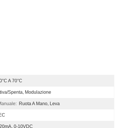
0°C A 70°C
tiva/spenta, Modulazione
Manuale:
Ruota A Mano, Leva
EC
-20mA, 0-10VDC