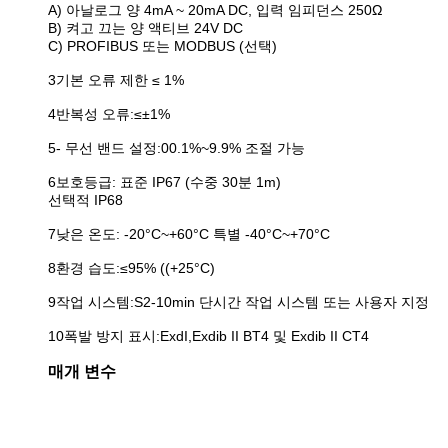
A) 아날로그 양 4mA ~ 20mA DC, 입력 임피던스 250Ω
B) 켜고 끄는 양 액티브 24V DC
C) PROFIBUS 또는 MODBUS (선택)
3기본 오류 제한 ≤ 1%
4반복성 오류:≤±1%
5- 무선 밴드 설정:00.1%~9.9% 조절 가능
6보호등급: 표준 IP67 (수중 30분 1m)
선택적 IP68
7낮은 온도: -20°C~+60°C 특별 -40°C~+70°C
8환경 습도:≤95% ((+25°C)
9작업 시스템:S2-10min 단시간 작업 시스템 또는 사용자 지정
10폭발 방지 표시:ExdI,Exdib II BT4 및 Exdib II CT4
매개 변수