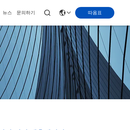
따옴표
뉴스
문의하기