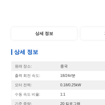
상세 정보
상세 정보
원래 장소:
중국
출력 회전 속도:
18/24r/분
모터 전력:
0.18/0.25kW
수동 속도 비율:
1:1
기준 중량:
20 킬로그램