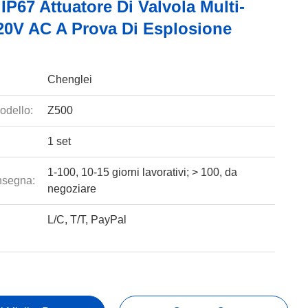
P67 Attuatore Di Valvola Multi-
20V AC A Prova Di Esplosione
Chenglei
odello:
Z500
1 set
1-100, 10-15 giorni lavorativi; > 100, da
nsegna:
negoziare
L/C, T/T, PayPal