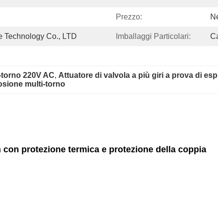
Prezzo:
Ne
 Technology Co., LTD
Imballaggi Particolari:
Ca
i-torno 220V AC
, 
Attuatore di valvola a più giri a prova di es
osione multi-torno
m con protezione termica e protezione della coppia