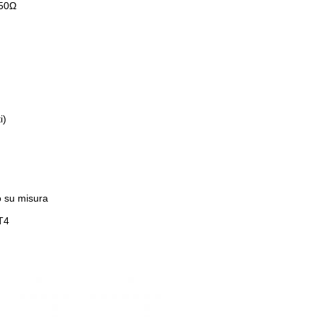
250Ω
i)
o su misura
CT4