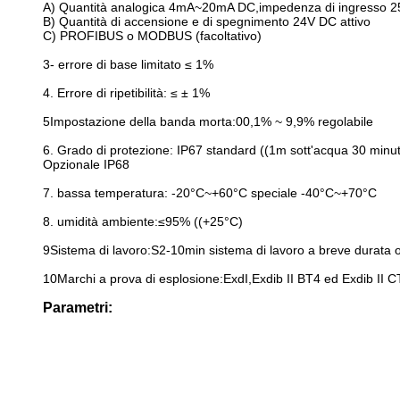
A) Quantità analogica 4mA~20mA DC,impedenza di ingresso 
B) Quantità di accensione e di spegnimento 24V DC attivo
C) PROFIBUS o MODBUS (facoltativo)
3- errore di base limitato ≤ 1%
4. Errore di ripetibilità: ≤ ± 1%
5Impostazione della banda morta:00,1% ~ 9,9% regolabile
6. Grado di protezione: IP67 standard ((1m sott'acqua 30 minut
Opzionale IP68
7. bassa temperatura: -20°C~+60°C speciale -40°C~+70°C
8. umidità ambiente:≤95% ((+25°C)
9Sistema di lavoro:S2-10min sistema di lavoro a breve durata 
10Marchi a prova di esplosione:ExdI,Exdib II BT4 ed Exdib II 
Parametri: