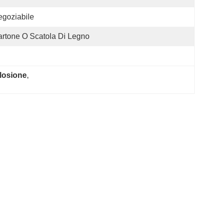
goziabile
rtone O Scatola Di Legno
plosione
, 