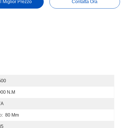
Il Miglior Prezzo
Contatta Ora
500
000 N.m
7A
o:
80 Mm
35